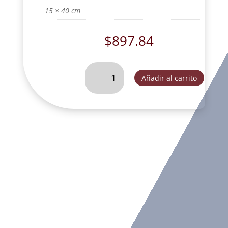
15 × 40 cm
$
897.84
VIRGEN
Añadir al carrito
DE
LA
LUZ
ORO
VIEJO-
DL30183B
cantidad