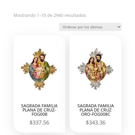
Ordenado
Mostrando 1–10 de 2940 resultados
por
los
últimos
SAGRADA FAMILIA
SAGRADA FAMILIA
PLANA DE CRUZ-
PLANA DE CRUZ
FOG008
ORO-FOG008C
$
337.56
$
343.36