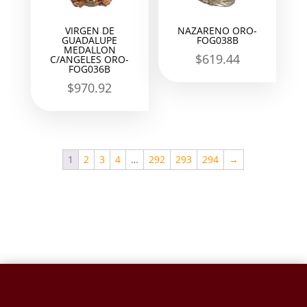
VIRGEN DE
NAZARENO ORO-
GUADALUPE
FOG038B
MEDALLON
$
619.44
C/ANGELES ORO-
FOG036B
$
970.92
1
2
3
4
…
292
293
294
→