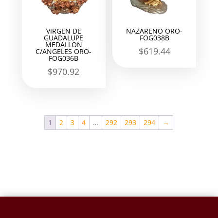
VIRGEN DE
NAZARENO ORO-
GUADALUPE
FOG038B
MEDALLON
$
619.44
C/ANGELES ORO-
FOG036B
$
970.92
1
2
3
4
…
292
293
294
→