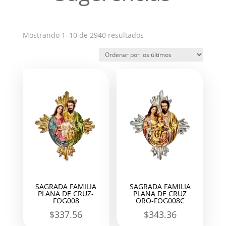
Ordenado
Mostrando 1–10 de 2940 resultados
por
los
últimos
SAGRADA FAMILIA
SAGRADA FAMILIA
PLANA DE CRUZ-
PLANA DE CRUZ
FOG008
ORO-FOG008C
$
337.56
$
343.36