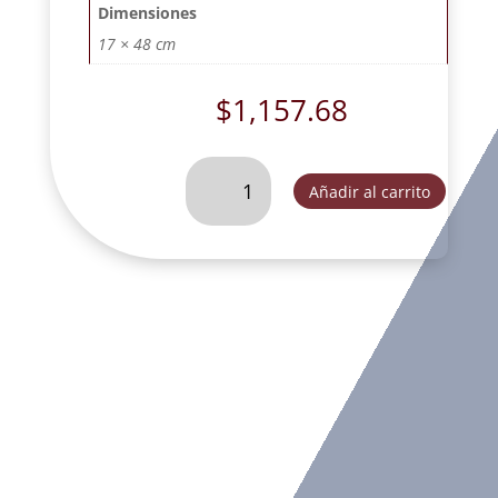
Dimensiones
17 × 48 cm
$
1,157.68
VIRGEN
Añadir al carrito
DE
GUADALUPE
CORONACION
MATIZADA
#
2-
FOG284D
cantidad