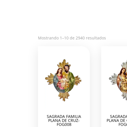
Ordenado
Mostrando 1–10 de 2940 resultados
por
los
últimos
SAGRADA FAMILIA
SAGRADA
PLANA DE CRUZ-
PLANA DE
FOG008
FOG