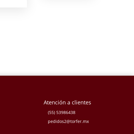
Atención a clientes
(55) 53986438
pedidos2@torfer.mx