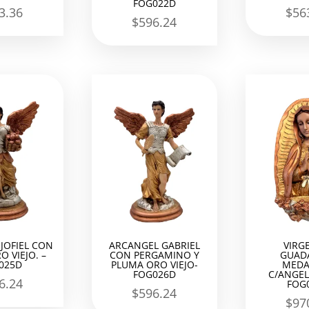
FOG022D
3.36
$
56
$
596.24
JOFIEL CON
ARCANGEL GABRIEL
VIRG
O VIEJO. –
CON PERGAMINO Y
GUAD
025D
PLUMA ORO VIEJO-
MEDA
FOG026D
C/ANGEL
6.24
FOG
$
596.24
$
97