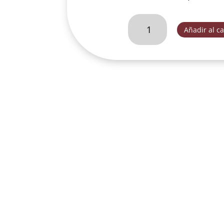
VIRGEN
Añadir al ca
DE
GUADALUPE
CON
JUAN
DIEGO
GRANDE-
T239
cantidad