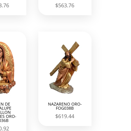
3.76
$
563.76
EN DE
NAZARENO ORO-
ALUPE
FOG038B
LLON
$
619.44
ES ORO-
036B
0.92