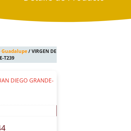
e Guadalupe
/ VIRGEN DE
E-T239
UAN DIEGO GRANDE-
44