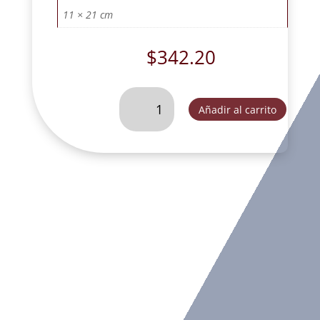
11 × 21 cm
$
342.20
VIRGEN
Añadir al carrito
DE
GUADALUPE
CON
BASE
L20
MATIZADO-
SLD012G
cantidad