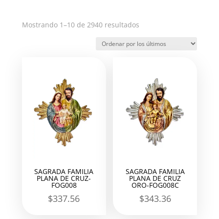
Ordenado
Mostrando 1–10 de 2940 resultados
por
los
últimos
SAGRADA FAMILIA
SAGRADA FAMILIA
PLANA DE CRUZ-
PLANA DE CRUZ
FOG008
ORO-FOG008C
$
337.56
$
343.36