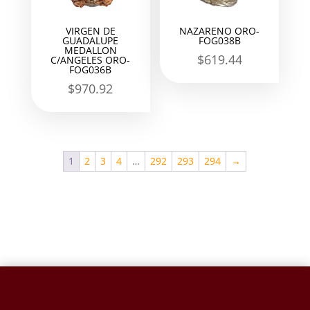
VIRGEN DE
NAZARENO ORO-
GUADALUPE
FOG038B
MEDALLON
$
619.44
C/ANGELES ORO-
FOG036B
$
970.92
1
2
3
4
…
292
293
294
→