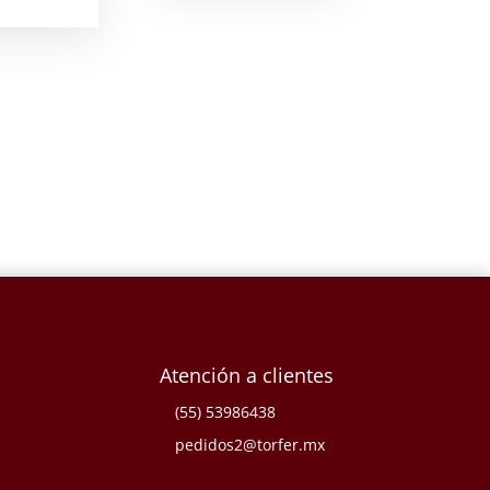
Atención a clientes
(55) 53986438
pedidos2@torfer.mx