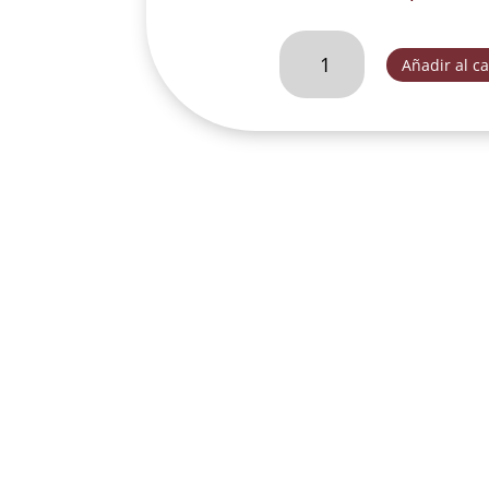
VIRGEN
Añadir al ca
DE
GUADALUPE
40
CM
CON
ROSAS
BASE
OVALADA
MET.-
FOG184H
cantidad