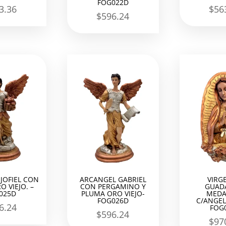
FOG022D
3.36
$
56
$
596.24
JOFIEL CON
ARCANGEL GABRIEL
VIRG
O VIEJO. –
CON PERGAMINO Y
GUAD
025D
PLUMA ORO VIEJO-
MEDA
FOG026D
C/ANGEL
6.24
FOG
$
596.24
$
97