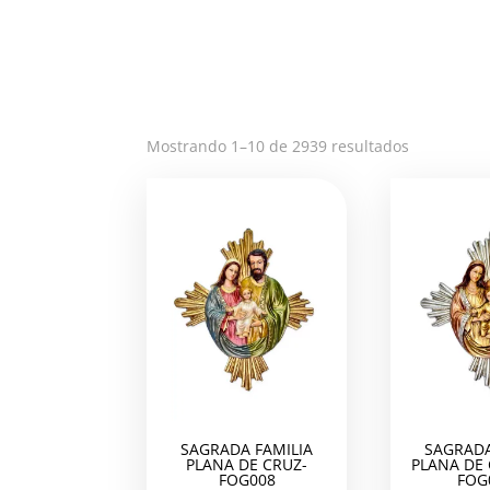
Ordenado
Mostrando 1–10 de 2939 resultados
por
los
últimos
SAGRADA FAMILIA
SAGRADA
PLANA DE CRUZ-
PLANA DE
FOG008
FOG