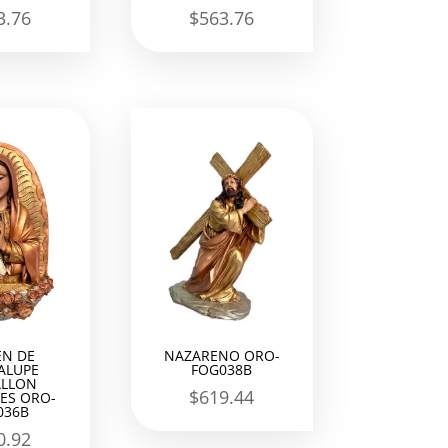
3.76
$
563.76
EN DE
NAZARENO ORO-
ALUPE
FOG038B
LLON
$
619.44
ES ORO-
036B
0.92