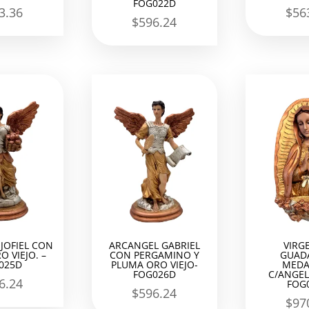
FOG022D
3.36
$
56
$
596.24
JOFIEL CON
ARCANGEL GABRIEL
VIRG
O VIEJO. –
CON PERGAMINO Y
GUAD
025D
PLUMA ORO VIEJO-
MEDA
FOG026D
C/ANGEL
6.24
FOG
$
596.24
$
97