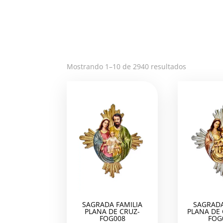
Ordenado
Mostrando 1–10 de 2940 resultados
por
los
últimos
SAGRADA FAMILIA
SAGRADA
PLANA DE CRUZ-
PLANA DE
FOG008
FOG