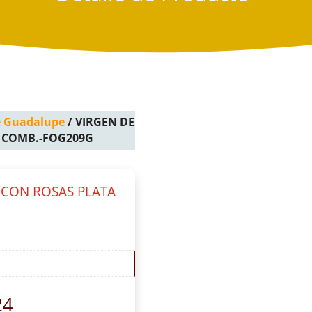
e Guadalupe
/ VIRGEN DE
 COMB.-FOG209G
 CON ROSAS PLATA
24