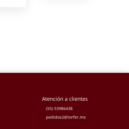
Atención a clientes
(55) 53986438
pedidos2@torfer.mx