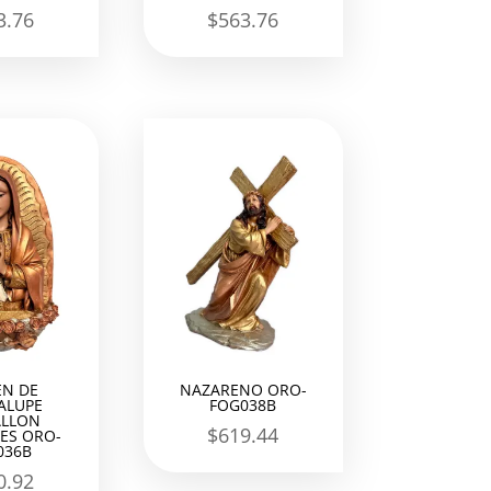
3.76
$
563.76
EN DE
NAZARENO ORO-
ALUPE
FOG038B
LLON
$
619.44
ES ORO-
036B
0.92