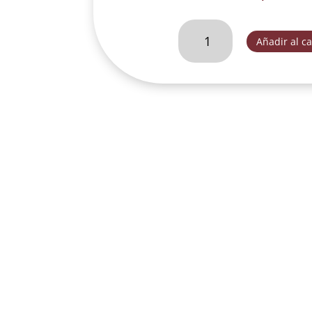
VIRGEN
Añadir al ca
DE
GUADALUPE
30
CM
CON
ROSAS
PLATA
COMB.-
FOG209G
cantidad