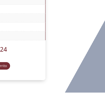
.24
rrito