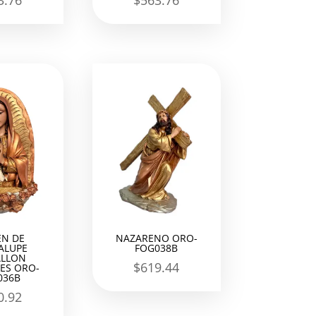
3.76
$
563.76
EN DE
NAZARENO ORO-
ALUPE
FOG038B
LLON
$
619.44
ES ORO-
036B
0.92