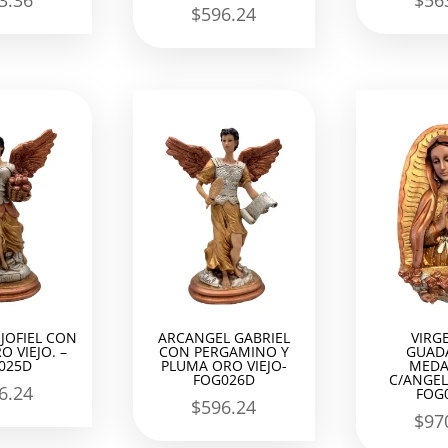
3.36
$
56
$
596.24
JOFIEL CON
ARCANGEL GABRIEL
VIRG
O VIEJO. –
CON PERGAMINO Y
GUAD
025D
PLUMA ORO VIEJO-
MEDA
FOG026D
C/ANGEL
6.24
FOG
$
596.24
$
97