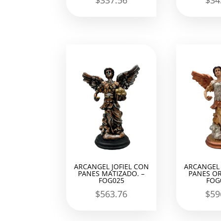
$
337.56
$
34
ARCANGEL JOFIEL CON
ARCANGEL 
PANES MATIZADO. –
PANES OR
FOG025
FOG
$
563.76
$
59