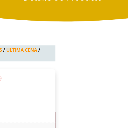
S
/
ULTIMA CENA
/
9