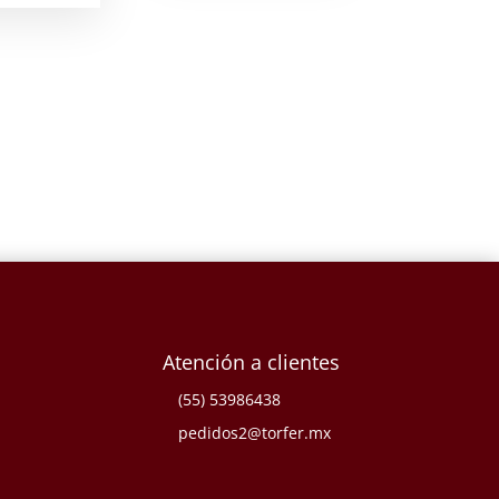
Atención a clientes
(55) 53986438
pedidos2@torfer.mx