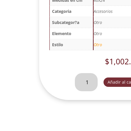
Medidas en cm
40X24
Categoria
Accesorios
Subcategor?a
Otro
Elemento
Otro
Estilo
Otro
$
1,002
ULTIMA
Añadir al ca
CENA
DE
MESA-
FOG119
cantidad