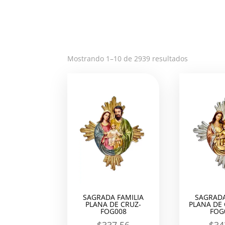
Ordenado
Mostrando 1–10 de 2939 resultados
por
los
últimos
SAGRADA FAMILIA
SAGRADA
PLANA DE CRUZ-
PLANA DE
FOG008
FOG