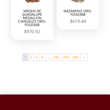
VIRGEN DE
NAZARENO ORO-
GUADALUPE
FOG038B
MEDALLON
$
619.44
C/ANGELES ORO-
FOG036B
$
970.92
1
2
3
4
…
292
293
294
→