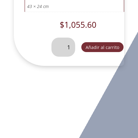
43 × 24 cm
$
1,055.60
ULTIMA
Añadir al carrito
CENA
DE
MESA
PLATA
COMBINADA.
-
FOG119G
cantidad