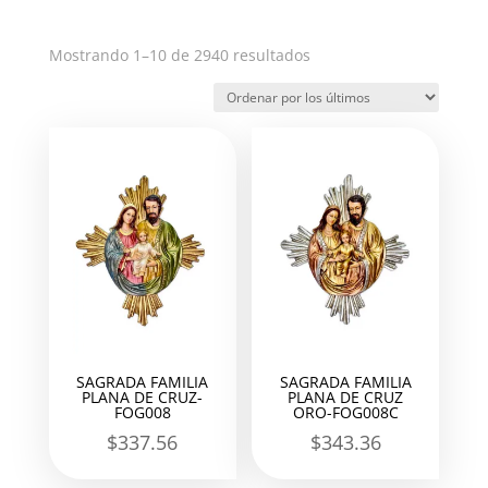
Ordenado
Mostrando 1–10 de 2940 resultados
por
los
últimos
SAGRADA FAMILIA
SAGRADA FAMILIA
PLANA DE CRUZ-
PLANA DE CRUZ
FOG008
ORO-FOG008C
$
337.56
$
343.36