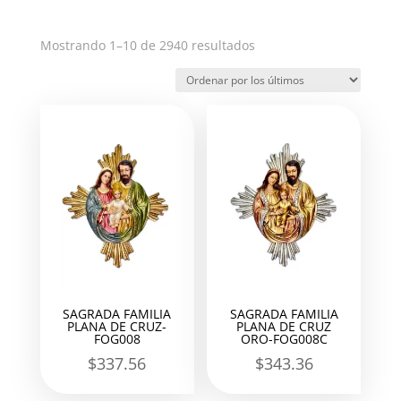
Ordenado
Mostrando 1–10 de 2940 resultados
por
los
últimos
SAGRADA FAMILIA
SAGRADA FAMILIA
PLANA DE CRUZ-
PLANA DE CRUZ
FOG008
ORO-FOG008C
$
337.56
$
343.36