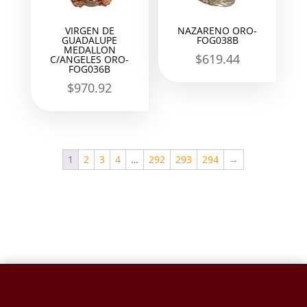
VIRGEN DE
NAZARENO ORO-
GUADALUPE
FOG038B
MEDALLON
$
619.44
C/ANGELES ORO-
FOG036B
$
970.92
1
2
3
4
…
292
293
294
→