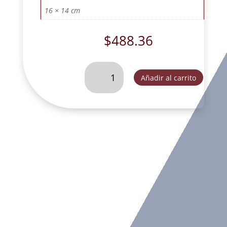
16 × 14 cm
$
488.36
SUEÑO
Añadir al carrito
DE
MARIA
17
CM
METALIZADO-
SLD083C
cantidad