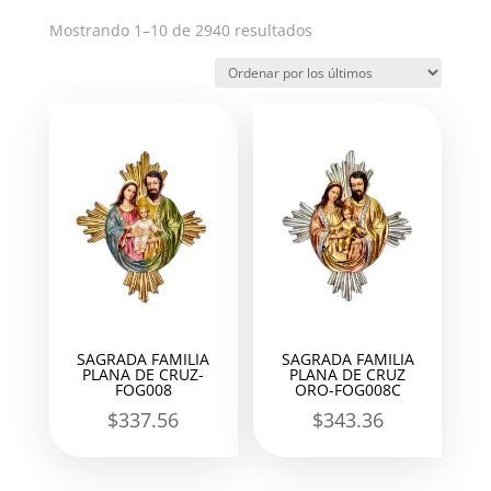
Ordenado
Mostrando 1–10 de 2940 resultados
por
los
últimos
SAGRADA FAMILIA
SAGRADA FAMILIA
PLANA DE CRUZ-
PLANA DE CRUZ
FOG008
ORO-FOG008C
$
337.56
$
343.36