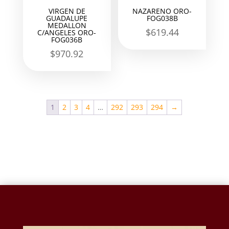
VIRGEN DE
NAZARENO ORO-
GUADALUPE
FOG038B
MEDALLON
$
619.44
C/ANGELES ORO-
FOG036B
$
970.92
1
2
3
4
…
292
293
294
→