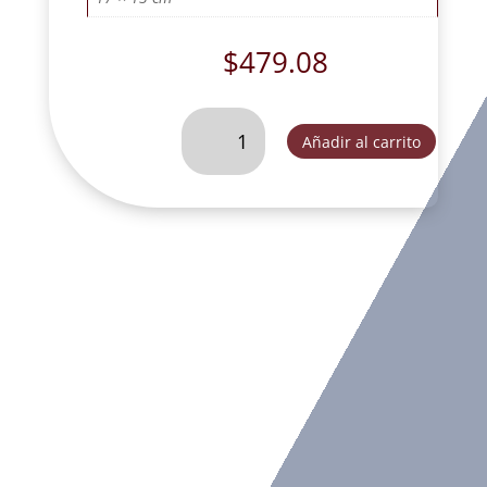
$
479.08
SUEÑO
Añadir al carrito
DE
MARIA
17
CM
RUSTICO-
SLD083E
cantidad