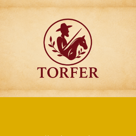
Articulos para
Regalo Torfer.