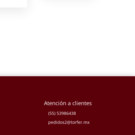
Atención a clientes
(55) 53986438
pedidos2@torfer.mx