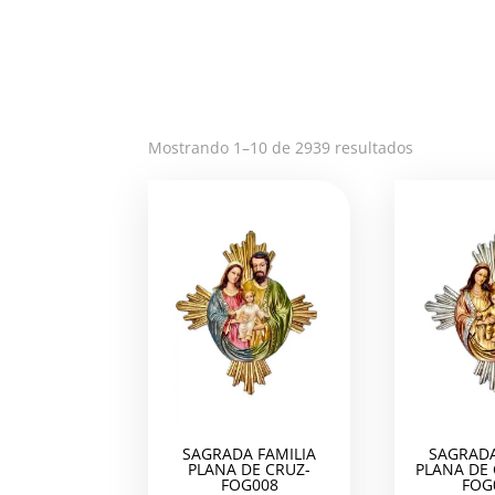
Ordenado
Mostrando 1–10 de 2939 resultados
por
los
últimos
SAGRADA FAMILIA
SAGRADA
PLANA DE CRUZ-
PLANA DE
FOG008
FOG