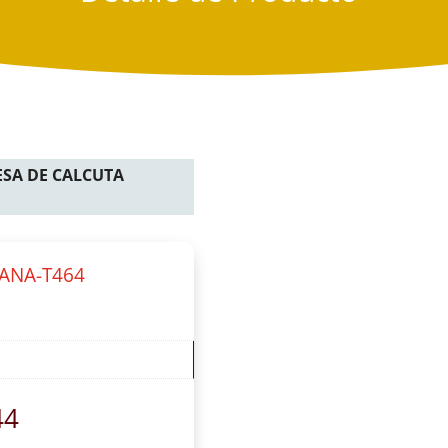
RESA DE CALCUTA
IANA-T464
44