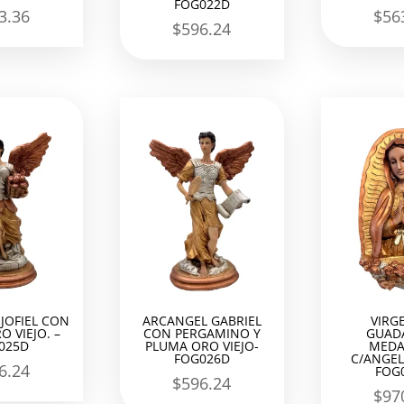
FOG022D
3.36
$
56
$
596.24
JOFIEL CON
ARCANGEL GABRIEL
VIRG
O VIEJO. –
CON PERGAMINO Y
GUAD
025D
PLUMA ORO VIEJO-
MEDA
FOG026D
C/ANGEL
6.24
FOG
$
596.24
$
97