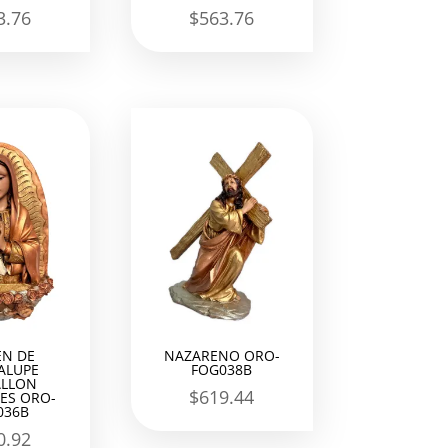
3.76
$
563.76
EN DE
NAZARENO ORO-
ALUPE
FOG038B
LLON
$
619.44
ES ORO-
036B
0.92