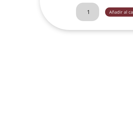
STA.
Añadir al ca
TERESA
DE
CALCUTA
MEDIANA-
T464
cantidad