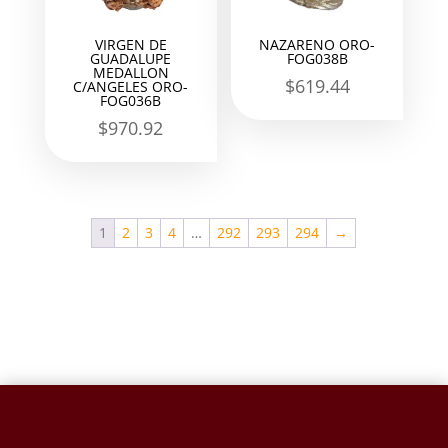
VIRGEN DE
NAZARENO ORO-
GUADALUPE
FOG038B
MEDALLON
$
619.44
C/ANGELES ORO-
FOG036B
$
970.92
1
2
3
4
…
292
293
294
→