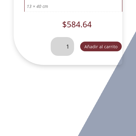
13 × 40 cm
$
584.64
SEÑOR
Añadir al carrito
DE
LA
MISERICORDIA
#
5
BASE
REDONDA
(T011)-
T261
cantidad