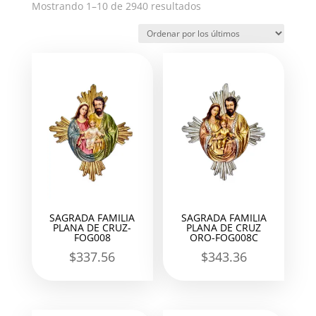
Ordenado
Mostrando 1–10 de 2940 resultados
por
los
últimos
SAGRADA FAMILIA
SAGRADA FAMILIA
PLANA DE CRUZ-
PLANA DE CRUZ
FOG008
ORO-FOG008C
$
337.56
$
343.36