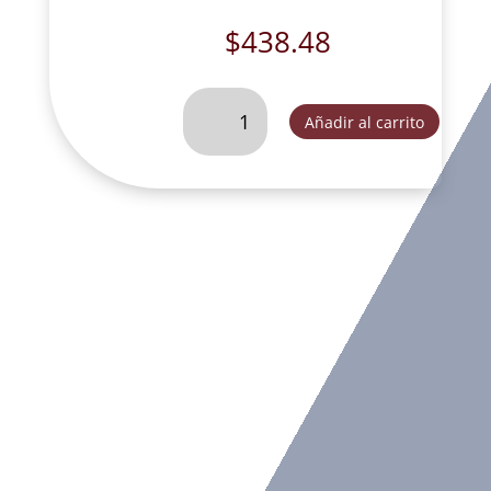
$
438.48
SANTA
Añadir al carrito
VERONICA-
T492
cantidad