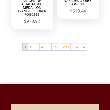
VIRGEN DE
NAZARENO ORO-
GUADALUPE
FOG038B
MEDALLON
$
619.44
C/ANGELES ORO-
FOG036B
$
970.92
1
2
3
4
…
292
293
294
→