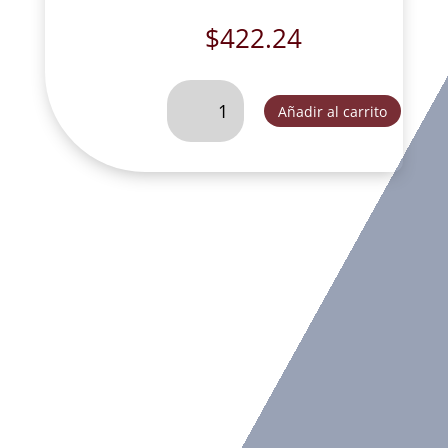
$
422.24
SANTA
Añadir al carrito
CECILIA
ARPA
CHICA-
T088
cantidad