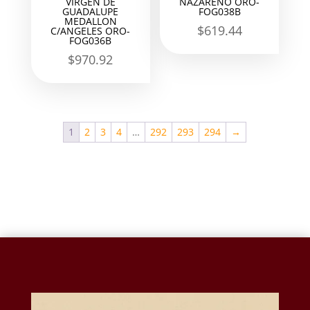
VIRGEN DE
NAZARENO ORO-
GUADALUPE
FOG038B
MEDALLON
$
619.44
C/ANGELES ORO-
FOG036B
$
970.92
1
2
3
4
…
292
293
294
→