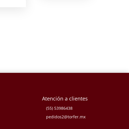
Atención a clientes
(55) 53986438
pedidos2@torfer.mx