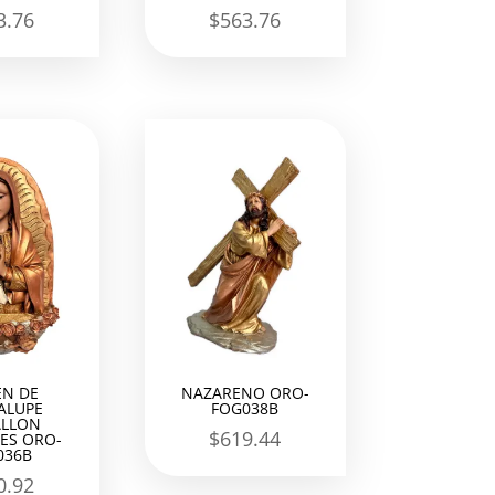
3.76
$
563.76
EN DE
NAZARENO ORO-
ALUPE
FOG038B
LLON
$
619.44
ES ORO-
036B
0.92