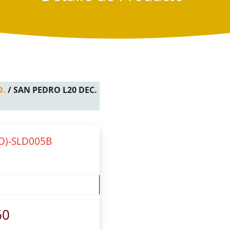
O.
/ SAN PEDRO L20 DEC.
O)-SLD005B
60