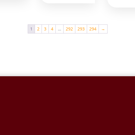
1
2
3
4
…
292
293
294
→