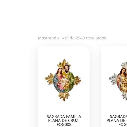
Ordenado
Mostrando 1–10 de 2940 resultados
por
los
últimos
SAGRADA FAMILIA
SAGRADA
PLANA DE CRUZ-
PLANA DE
FOG008
FOG