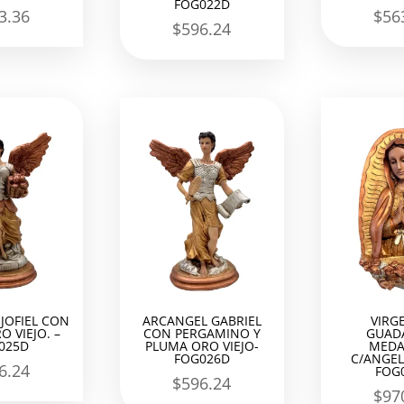
FOG022D
3.36
$
56
$
596.24
JOFIEL CON
ARCANGEL GABRIEL
VIRG
O VIEJO. –
CON PERGAMINO Y
GUAD
025D
PLUMA ORO VIEJO-
MEDA
FOG026D
C/ANGEL
6.24
FOG
$
596.24
$
97