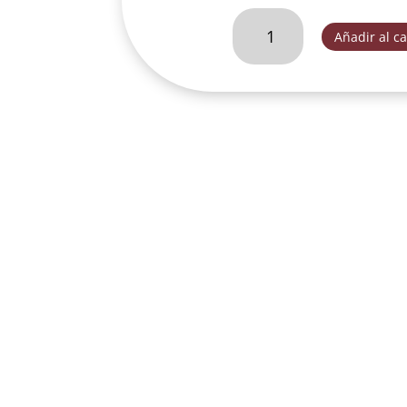
SAN
Añadir al ca
PEDRO
L20
DEC.
(OBSCURO)-
SLD005B
cantidad