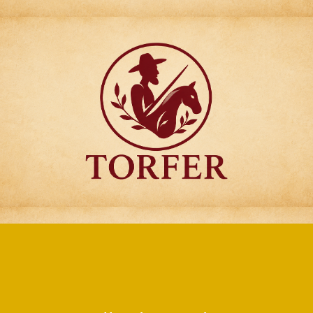
Articulos para
Regalo Torfer.