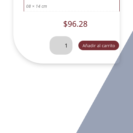
08 × 14 cm
$
96.28
SAN
Añadir al carrito
MIGUEL
SIN
DIABLO
DEC.
-
K4310B
cantidad