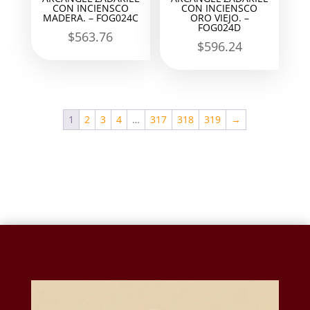
CON INCIENSCO
CON INCIENSCO
MADERA. – FOG024C
ORO VIEJO. –
FOG024D
$
563.76
$
596.24
1
2
3
4
…
317
318
319
→