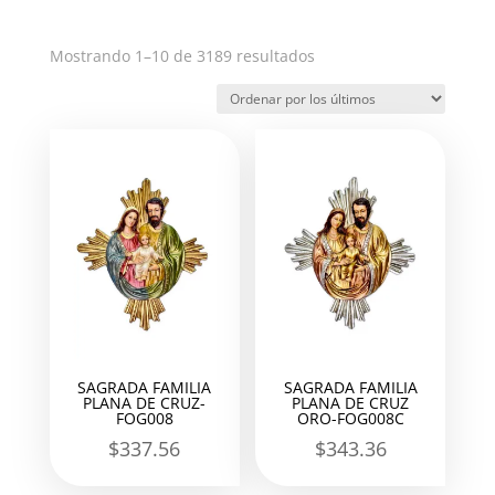
Ordenado
Mostrando 1–10 de 3189 resultados
por
los
últimos
SAGRADA FAMILIA
SAGRADA FAMILIA
PLANA DE CRUZ-
PLANA DE CRUZ
FOG008
ORO-FOG008C
$
337.56
$
343.36