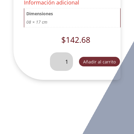
Información adicional
Dimensiones
08 × 17 cm
$
142.68
SAN
Añadir al carrito
MIGUEL
SIN
DIABLO
BASE
REDONDA.
-
K4198B
cantidad