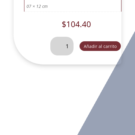
07 × 12 cm
$
104.40
SAN
Añadir al carrito
MIGUEL
SIN
BASE
CON
DIABLO
TRES
OROS.
-
K4185C
cantidad