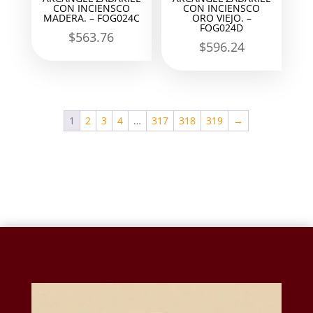
CON INCIENSCO
CON INCIENSCO
MADERA. – FOG024C
ORO VIEJO. –
FOG024D
$
563.76
$
596.24
1
2
3
4
…
317
318
319
→