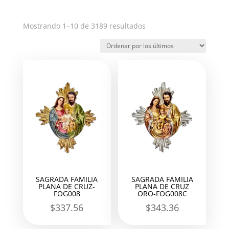
Ordenado
Mostrando 1–10 de 3189 resultados
por
los
últimos
SAGRADA FAMILIA
SAGRADA FAMILIA
PLANA DE CRUZ-
PLANA DE CRUZ
FOG008
ORO-FOG008C
$
337.56
$
343.36