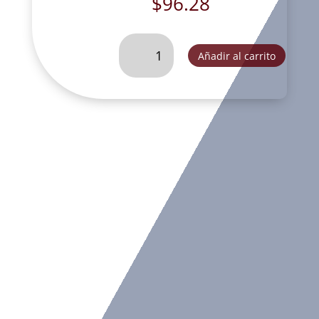
$
96.28
SAN
Añadir al carrito
MIGUEL
ESTILIZADO
SIN
DIABLO
14
CM
#
1.
-
K4273B
cantidad