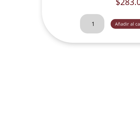
$
283.
SAN
Añadir al ca
MIGUEL
CON
DIABLO
MEDIANO
BASE
REDONDA
GARIGOLEADA
TRES
OROS.
-
K4267C
cantidad