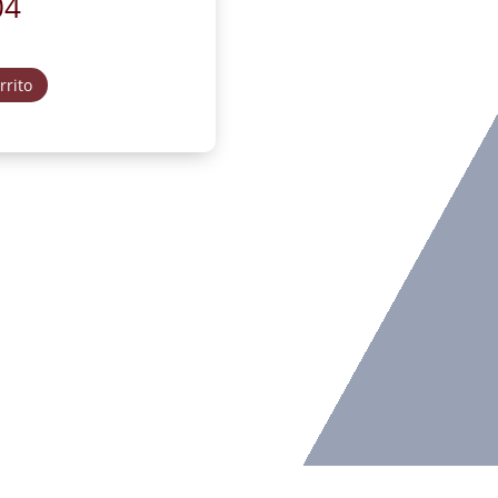
04
rrito