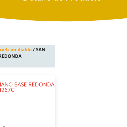
uel con diablo
/ SAN
 REDONDA
DIANO BASE REDONDA
4267C