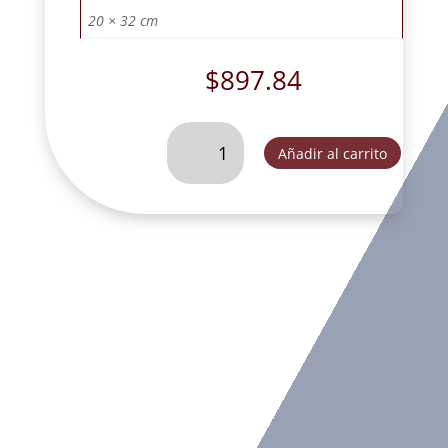
20 × 32 cm
$
897.84
SAN
Añadir al carrito
MARTIN
CABALLERO
30
CM.
-
MAR020A
cantidad