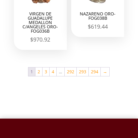
VIRGEN DE
NAZARENO ORO-
GUADALUPE
FOG038B
MEDALLON
$
619.44
C/ANGELES ORO-
FOG036B
$
970.92
1
2
3
4
…
292
293
294
→