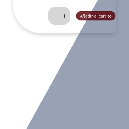
SAN
Añadir al carrito
JOSE
LARGO
TRES
OROS
CH-
FOG268B
cantidad