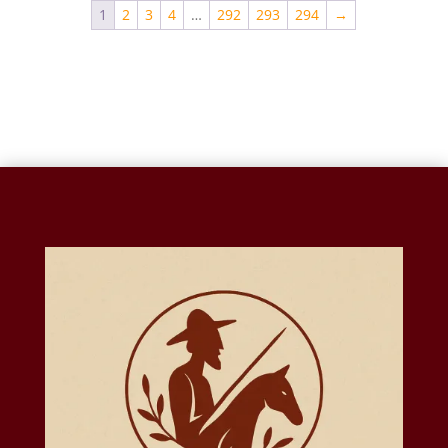
1
2
3
4
…
292
293
294
→