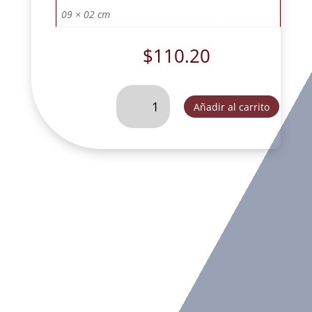
09 × 02 cm
$
110.20
SAN
Añadir al carrito
JOSE
DORMIDO
MINI
S/
SABANA
TERM.
PASTEL.
-
SC56677IP
cantidad