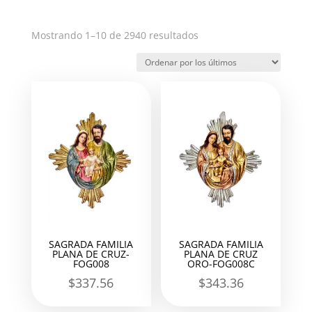
Ordenado
Mostrando 1–10 de 2940 resultados
por
los
últimos
SAGRADA FAMILIA
SAGRADA FAMILIA
PLANA DE CRUZ-
PLANA DE CRUZ
FOG008
ORO-FOG008C
$
337.56
$
343.36