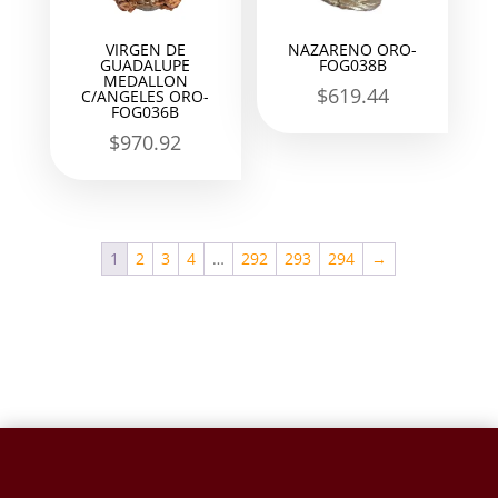
VIRGEN DE
NAZARENO ORO-
GUADALUPE
FOG038B
MEDALLON
$
619.44
C/ANGELES ORO-
FOG036B
$
970.92
1
2
3
4
…
292
293
294
→