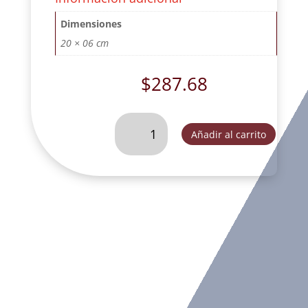
Dimensiones
20 × 06 cm
$
287.68
SAN
Añadir al carrito
JOSE
DORMIDO
LISO
MEDIANO
AUREOLA
OVALADA
CEPILLADO.
-
FLL048A
cantidad