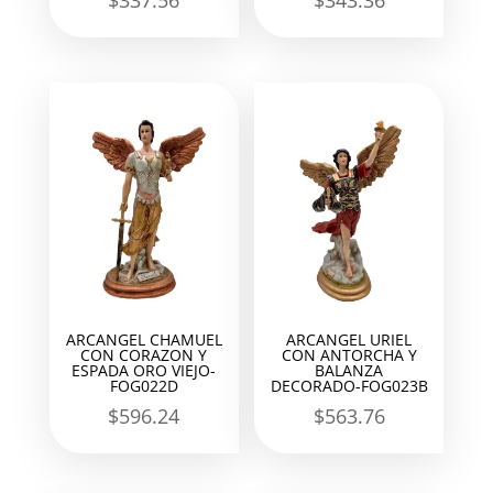
$
337.56
$
343.36
ARCANGEL CHAMUEL
ARCANGEL URIEL
CON CORAZON Y
CON ANTORCHA Y
ESPADA ORO VIEJO-
BALANZA
FOG022D
DECORADO-FOG023B
$
596.24
$
563.76