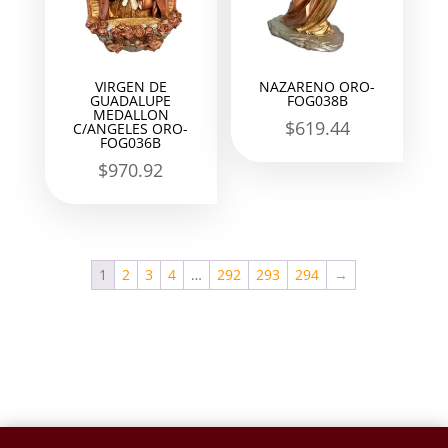
VIRGEN DE
NAZARENO ORO-
GUADALUPE
FOG038B
MEDALLON
$
619.44
C/ANGELES ORO-
FOG036B
$
970.92
1
2
3
4
…
292
293
294
→