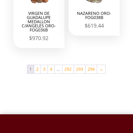
VIRGEN DE
NAZARENO ORO-
GUADALUPE
FOG038B
MEDALLON
$
619.44
C/ANGELES ORO-
FOG036B
$
970.92
1
2
3
4
…
292
293
294
→