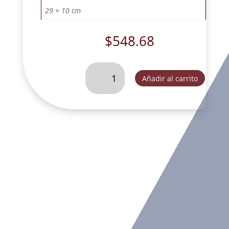
29 × 10 cm
$
548.68
SAN
Añadir al carrito
JOSE
DORMIDO
GRANDE
C/
SABANA
DEC.-
SC56680A
cantidad