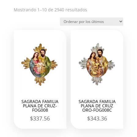
Ordenado
Mostrando 1–10 de 2940 resultados
por
los
últimos
SAGRADA FAMILIA
SAGRADA FAMILIA
PLANA DE CRUZ-
PLANA DE CRUZ
FOG008
ORO-FOG008C
$
337.56
$
343.36