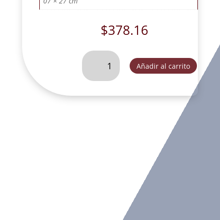
07 × 27 cm
$
378.16
SAN
Añadir al carrito
JOSE
DORMIDO
28
CM-
LFL152A
cantidad