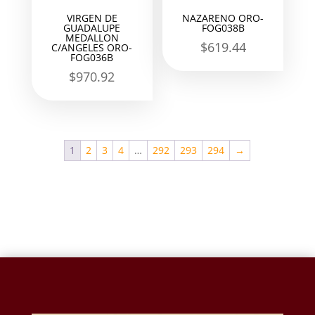
VIRGEN DE
NAZARENO ORO-
GUADALUPE
FOG038B
MEDALLON
$
619.44
C/ANGELES ORO-
FOG036B
$
970.92
1
2
3
4
…
292
293
294
→