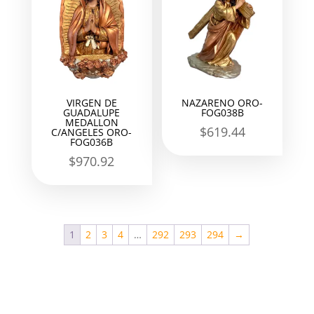
VIRGEN DE
NAZARENO ORO-
GUADALUPE
FOG038B
MEDALLON
$
619.44
C/ANGELES ORO-
FOG036B
$
970.92
1
2
3
4
…
292
293
294
→