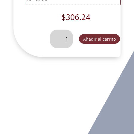
$
306.24
SAN
Añadir al carrito
JOSE
CON
NIÑO
JESUS
L20
DEC-
SLD098A
cantidad