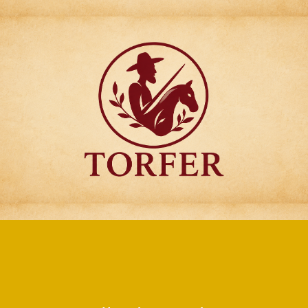
Articulos para
Regalo Torfer.