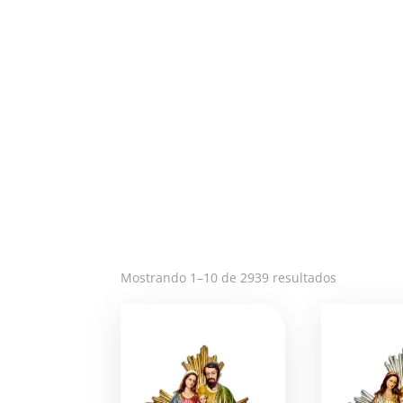
Ordenado
Mostrando 1–10 de 2939 resultados
por
los
últimos