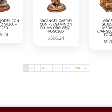
JOFIEL CON
ARCANGEL GABRIEL
VIRG
O VIEJO. –
CON PERGAMINO Y
GUAD
025D
PLUMA ORO VIEJO-
MEDA
FOG026D
C/ANGEL
6.24
FOG
$
596.24
$
97
1
2
3
4
…
292
293
294
→