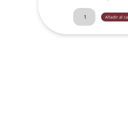
SAN
Añadir al ca
JOSE
CON
NIÑO
JESUS
EN
PEDESTAL
L22
MET-
SLD095C
cantidad