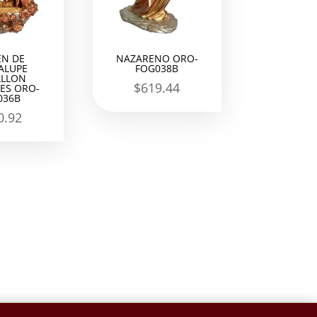
EN DE
NAZARENO ORO-
ALUPE
FOG038B
LLON
$
619.44
ES ORO-
036B
0.92