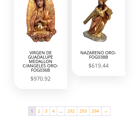
VIRGEN DE
NAZARENO ORO-
GUADALUPE
FOG038B
MEDALLON
$
619.44
C/ANGELES ORO-
FOG036B
$
970.92
1
2
3
4
…
292
293
294
→