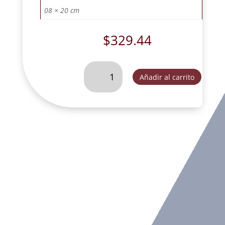
08 × 20 cm
$
329.44
SAN
Añadir al carrito
JOSE
CON
NIÑO
JESUS
CRAQUELADO
L21
MET-
SLD094C
cantidad