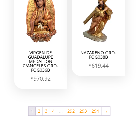
VIRGEN DE
NAZARENO ORO-
GUADALUPE
FOG038B
MEDALLON
$
619.44
C/ANGELES ORO-
FOG036B
$
970.92
1
2
3
4
…
292
293
294
→