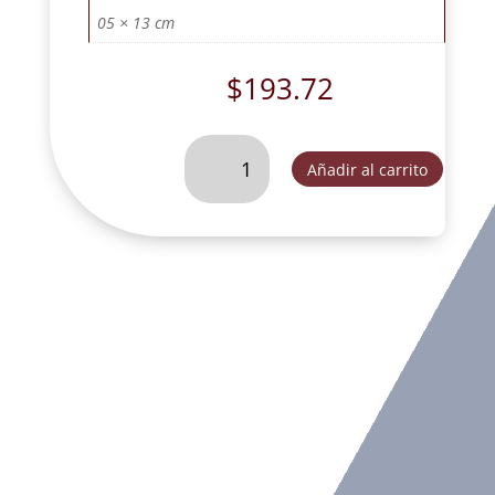
05 × 13 cm
$
193.72
SAN
Añadir al carrito
JOSE
CON
NIÑO
JESUS
CRAQUELADO
L14
MET-
SLD099C
cantidad