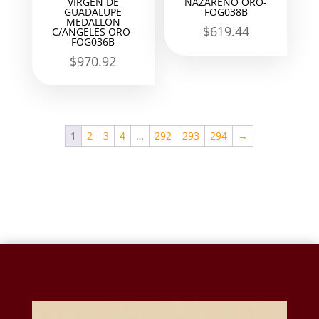
VIRGEN DE
NAZARENO ORO-
GUADALUPE
FOG038B
MEDALLON
$
619.44
C/ANGELES ORO-
FOG036B
$
970.92
1
2
3
4
…
292
293
294
→