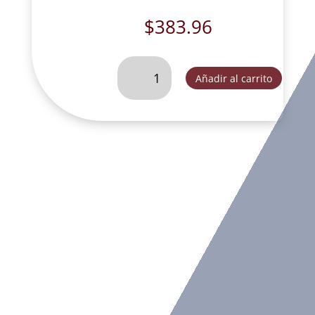
$
383.96
SAN
Añadir al carrito
JOSE
CHICO
SIN
NIÑO-
T359
cantidad