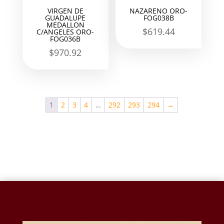
VIRGEN DE
NAZARENO ORO-
GUADALUPE
FOG038B
MEDALLON
$
619.44
C/ANGELES ORO-
FOG036B
$
970.92
1
2
3
4
…
292
293
294
→