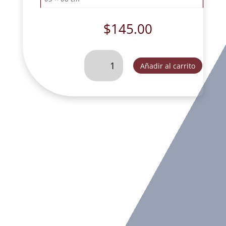
$
145.00
SAN
Añadir al carrito
JOSE
CARPINTERO
MINI
DEC.-
SLD087A
cantidad