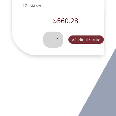
13 × 22 cm
$
560.28
SAN
Añadir al carrito
JOSE
CARPINTERO
28
CM
TRES
OROS-
SLD092B
cantidad