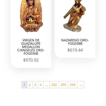
VIRGEN DE
NAZARENO ORO-
GUADALUPE
FOG038B
MEDALLON
$
619.44
C/ANGELES ORO-
FOG036B
$
970.92
1
2
3
4
…
292
293
294
→