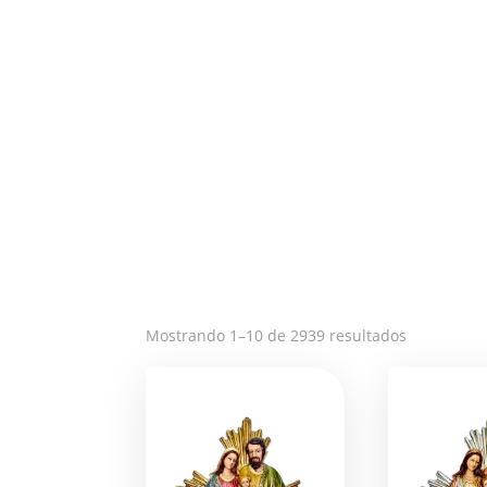
Ordenado
Mostrando 1–10 de 2939 resultados
por
los
últimos