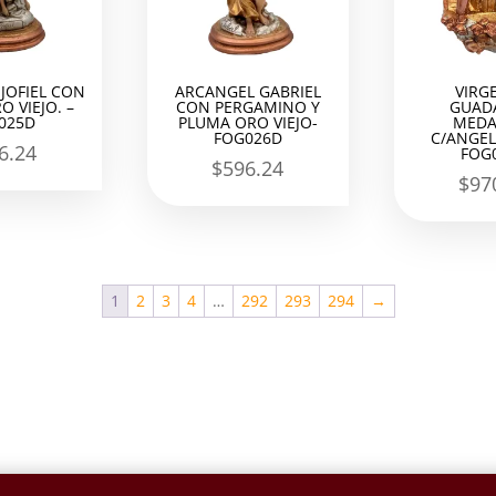
JOFIEL CON
ARCANGEL GABRIEL
VIRG
O VIEJO. –
CON PERGAMINO Y
GUAD
025D
PLUMA ORO VIEJO-
MEDA
FOG026D
C/ANGEL
6.24
FOG
$
596.24
$
97
1
2
3
4
…
292
293
294
→