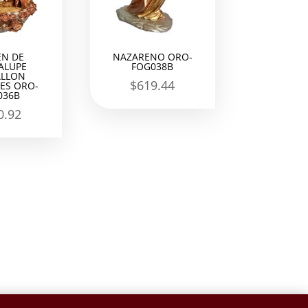
EN DE
NAZARENO ORO-
ALUPE
FOG038B
LLON
$
619.44
ES ORO-
036B
0.92