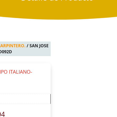
CARPINTERO.
/ SAN JOSE
LD092D
IPO ITALIANO-
04