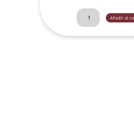
SAN
Añadir al ca
JOSE
CARPINTERO
28
CM
TIPO
ITALIANO-
SLD092D
cantidad