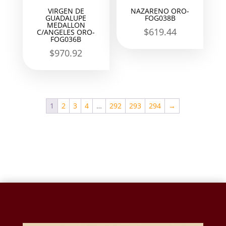
VIRGEN DE
NAZARENO ORO-
GUADALUPE
FOG038B
MEDALLON
$
619.44
C/ANGELES ORO-
FOG036B
$
970.92
1
2
3
4
…
292
293
294
→