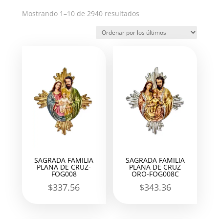
Ordenado
Mostrando 1–10 de 2940 resultados
por
los
últimos
SAGRADA FAMILIA
SAGRADA FAMILIA
PLANA DE CRUZ-
PLANA DE CRUZ
FOG008
ORO-FOG008C
$
337.56
$
343.36