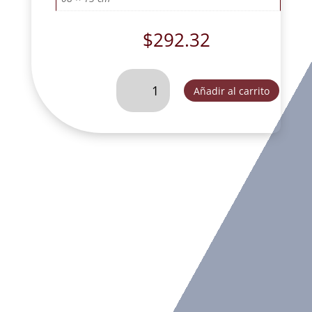
$
292.32
SAN
Añadir al carrito
JOSE
CARPINTERO
17
CM
DEC.-
SLD091A
cantidad