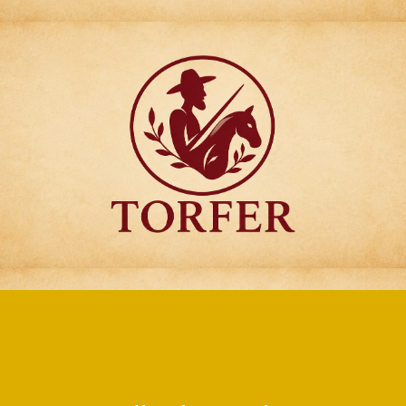
Articulos para
Regalo Torfer.