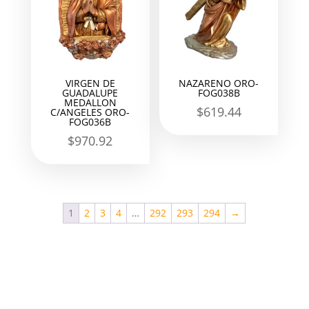
VIRGEN DE
NAZARENO ORO-
GUADALUPE
FOG038B
MEDALLON
$
619.44
C/ANGELES ORO-
FOG036B
$
970.92
1
2
3
4
…
292
293
294
→