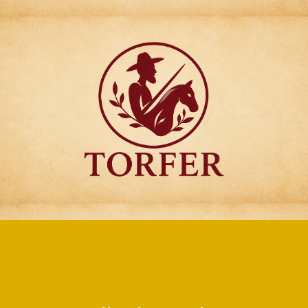
Articulos para
Regalo Torfer.