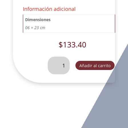
Información adicional
Dimensiones
06 × 23 cm
$
133.40
SAN
Añadir al carrito
FRANCISCO
CON
LIBRO
Y
CALAVERA
HUECO.
-
K4152
cantidad