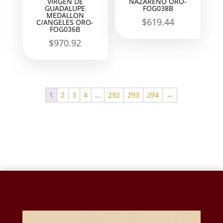
VIRGEN DE
NAZARENO ORO-
GUADALUPE
FOG038B
MEDALLON
$
619.44
C/ANGELES ORO-
FOG036B
$
970.92
1
2
3
4
…
292
293
294
→