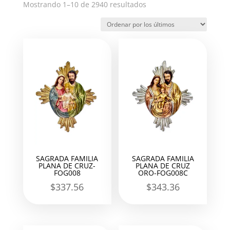
Ordenado
Mostrando 1–10 de 2940 resultados
por
los
últimos
SAGRADA FAMILIA
SAGRADA FAMILIA
PLANA DE CRUZ-
PLANA DE CRUZ
FOG008
ORO-FOG008C
$
337.56
$
343.36