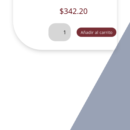
$
342.20
SAN
Añadir al carrito
BENITO
MINI-
T023
cantidad