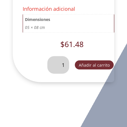
Información adicional
Dimensiones
05 × 08 cm
$
61.48
SAGRADO
Añadir al carrito
CORAZON
DE
JESUS
MINI
#
2
CON
BASE-
SC56403
cantidad