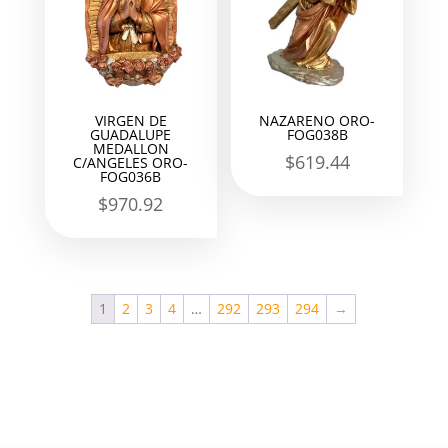
VIRGEN DE
NAZARENO ORO-
GUADALUPE
FOG038B
MEDALLON
$
619.44
C/ANGELES ORO-
FOG036B
$
970.92
1
2
3
4
…
292
293
294
→