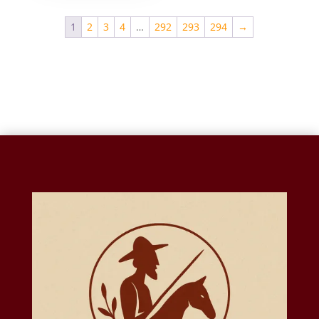
1
2
3
4
…
292
293
294
→