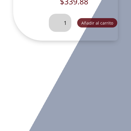
$
339.88
SAGRADA
Añadir al carrito
FAMILIA
PERGAMINO
ORO-
FOG173B
cantidad