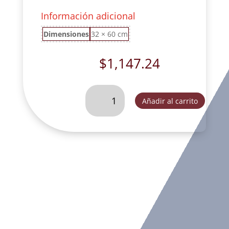
Información adicional
Dimensiones
32 × 60 cm
$
1,147.24
SAGRADA
Añadir al carrito
FAMILIA
EXTRA
GRANDE
RUSTICA
#
1-
FOG174E
cantidad