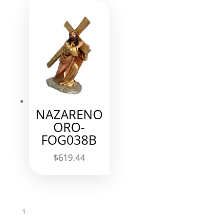
NAZARENO
ORO-
FOG038B
$
619.44
1