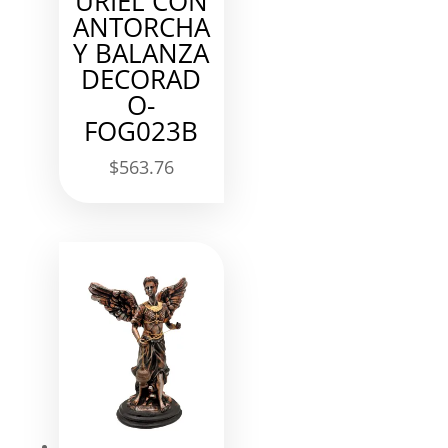
URIEL CON
ANTORCHA
Y BALANZA
DECORAD
O-
FOG023B
$
563.76