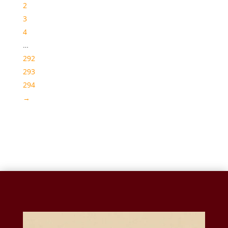
2
3
4
…
292
293
294
→