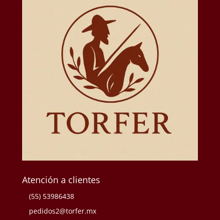
Atención a clientes
(55) 53986438
pedidos2@torfer.mx