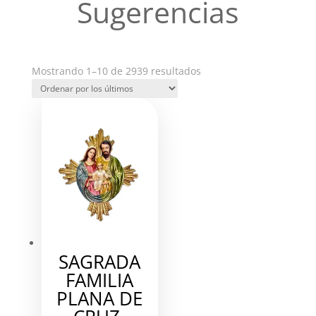
Sugerencias
Ordenado
Mostrando 1–10 de 2939 resultados
por
los
últimos
SAGRADA
FAMILIA
PLANA DE