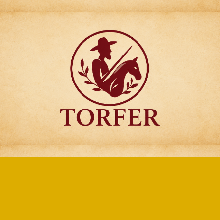
Articulos para
Regalo Torfer.