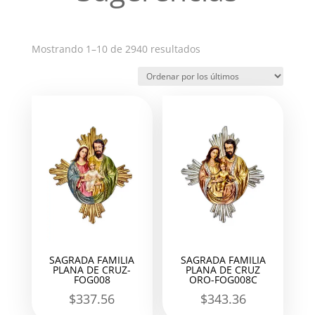
Ordenado
Mostrando 1–10 de 2940 resultados
por
los
últimos
SAGRADA FAMILIA
SAGRADA FAMILIA
PLANA DE CRUZ-
PLANA DE CRUZ
FOG008
ORO-FOG008C
$
337.56
$
343.36