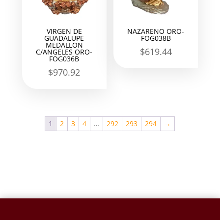
VIRGEN DE
NAZARENO ORO-
GUADALUPE
FOG038B
MEDALLON
$
619.44
C/ANGELES ORO-
FOG036B
$
970.92
1
2
3
4
…
292
293
294
→