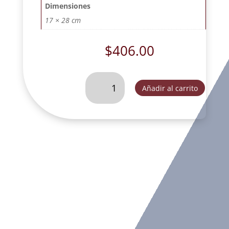
Dimensiones
17 × 28 cm
$
406.00
SAGRADA
Añadir al carrito
FAMILIA
EN
CRUZ
DE
COLGAR
TIPO
ITALIANO
(GRIS).
-
FOG303I
cantidad