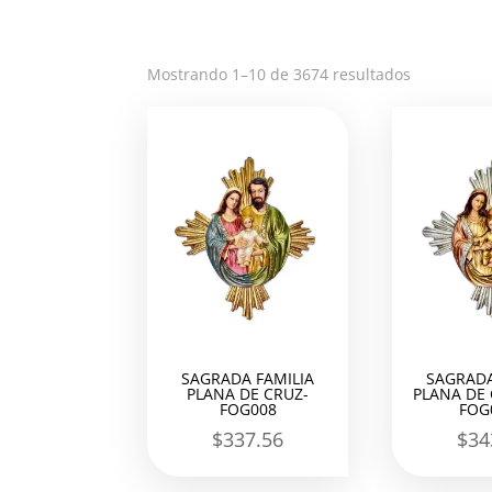
Ordenado
Mostrando 1–10 de 3674 resultados
por
los
últimos
SAGRADA FAMILIA
SAGRADA
PLANA DE CRUZ-
PLANA DE
FOG008
FOG
$
337.56
$
34