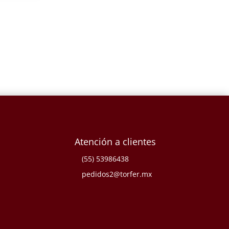
Atención a clientes
(55) 53986438
pedidos2@torfer.mx