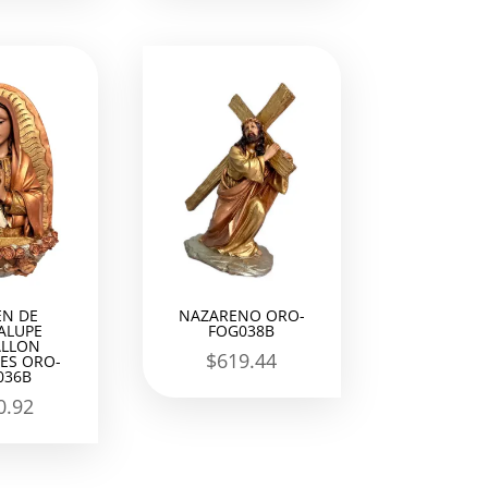
EN DE
NAZARENO ORO-
ALUPE
FOG038B
LLON
$
619.44
ES ORO-
036B
0.92