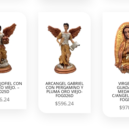
JOFIEL CON
ARCANGEL GABRIEL
VIRG
O VIEJO. –
CON PERGAMINO Y
GUAD
025D
PLUMA ORO VIEJO-
MEDA
FOG026D
C/ANGEL
6.24
FOG
$
596.24
$
97