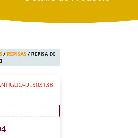
S
/
REPISAS
/ REPISA DE
B
ANTIGUO-DL30313B
04