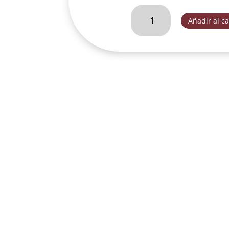
REPISA
Añadir al ca
DE
ROSAS
DECORADO
ANTIGUO-
DL30313B
cantidad