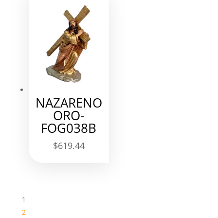
NAZARENO
ORO-
FOG038B
$
619.44
1
2