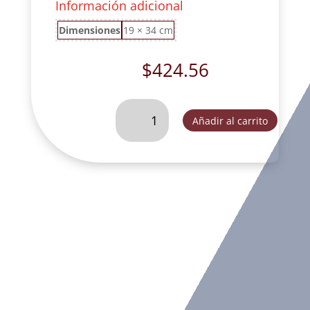
Información adicional
Dimensiones
19 × 34 cm
$
424.56
REPISA
Añadir al carrito
CONCHA
MEDIANA
TRES
OROS.
-
FOG168C
cantidad