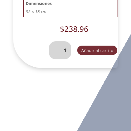
Dimensiones
32 × 18 cm
$
238.96
PAREJA
Añadir al carrito
DE
ANGELES
PERGAMINO
ANGEL
DE
LA
GUARDA
NACARADO.
-
CH44342B
cantidad