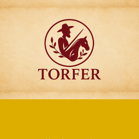
Articulos para
Regalo Torfer.