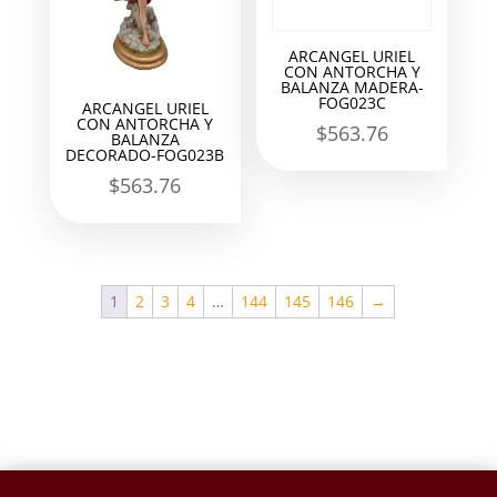
ARCANGEL URIEL
CON ANTORCHA Y
BALANZA MADERA-
FOG023C
ARCANGEL URIEL
CON ANTORCHA Y
$
563.76
BALANZA
DECORADO-FOG023B
$
563.76
1
2
3
4
…
144
145
146
→