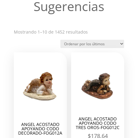
Sugerencias
Ordenado
Mostrando 1–10 de 1452 resultados
por
los
últimos
ANGEL ACOSTADO
APOYANDO CODO
ANGEL ACOSTADO
TRES OROS-FOG012C
APOYANDO CODO
DECORADO-FOG012A
$
178.64