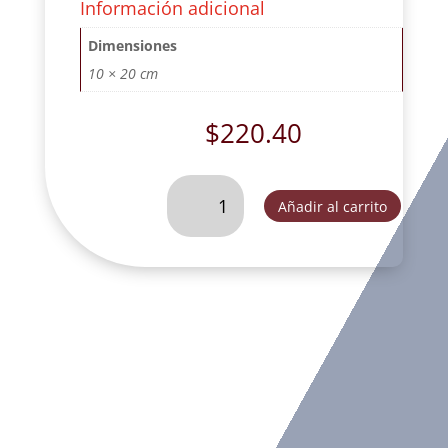
Información adicional
Dimensiones
10 × 20 cm
$
220.40
PAREJA
Añadir al carrito
DE
ANGELES
CON
MANTO
Y
FLORES.
-
JRF27248
cantidad