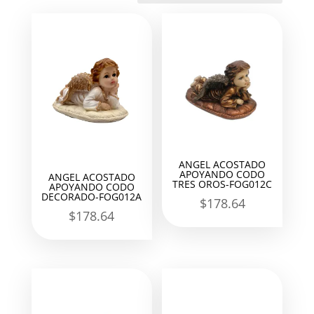
últimos
ANGEL ACOSTADO
APOYANDO CODO
ANGEL ACOSTADO
TRES OROS-FOG012C
APOYANDO CODO
DECORADO-FOG012A
$
178.64
$
178.64