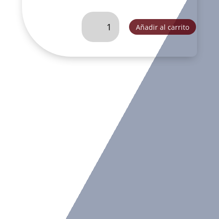
PAR
Añadir al carrito
DE
ANGELES
CON
PEDESTAL
DEC.-
JRF27264
cantidad