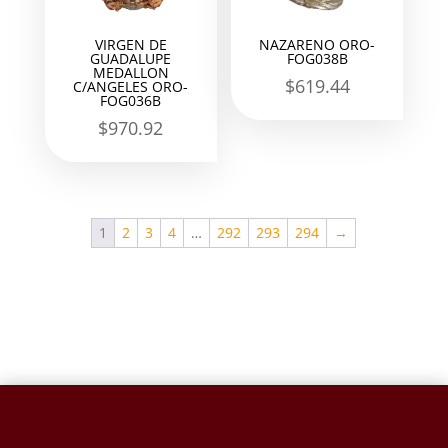
VIRGEN DE
NAZARENO ORO-
GUADALUPE
FOG038B
MEDALLON
$
619.44
C/ANGELES ORO-
FOG036B
$
970.92
1
2
3
4
…
292
293
294
→