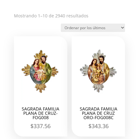
Ordenado
Mostrando 1–10 de 2940 resultados
por
los
últimos
SAGRADA FAMILIA
SAGRADA FAMILIA
PLANA DE CRUZ-
PLANA DE CRUZ
FOG008
ORO-FOG008C
$
337.56
$
343.36