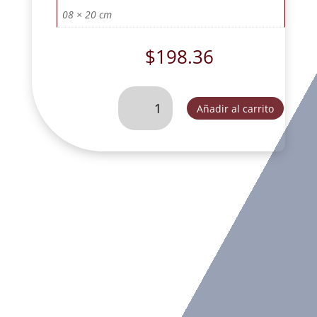
08 × 20 cm
$
198.36
NIÑO
Añadir al carrito
DE
COLOMBIA
20
CM
#
2.
-
FLL029
cantidad