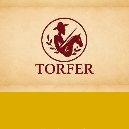
Articulos para
Regalo Torfer.