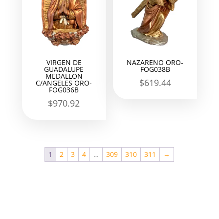
VIRGEN DE
NAZARENO ORO-
GUADALUPE
FOG038B
MEDALLON
$
619.44
C/ANGELES ORO-
FOG036B
$
970.92
1
2
3
4
…
309
310
311
→