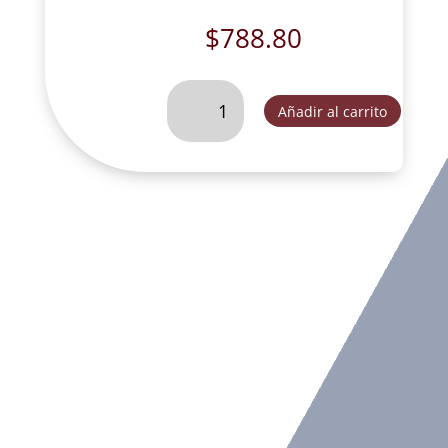
$
788.80
NIÑO
Añadir al carrito
DE
BELEN
40
CM
-
YC021
cantidad