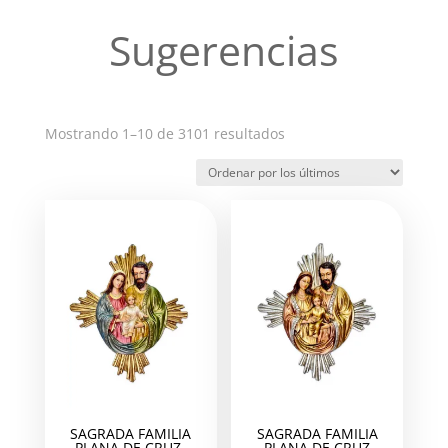
Sugerencias
Ordenado
Mostrando 1–10 de 3101 resultados
por
los
últimos
SAGRADA FAMILIA
SAGRADA FAMILIA
PLANA DE CRUZ-
PLANA DE CRUZ