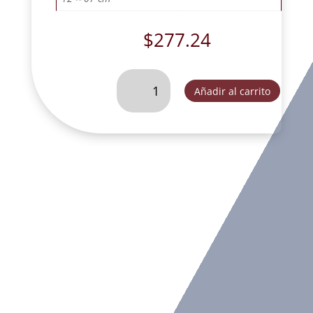
$
277.24
MISTERIO
Añadir al carrito
NAC.
NIÑOS
METALIZADO-
SLD135C16
cantidad