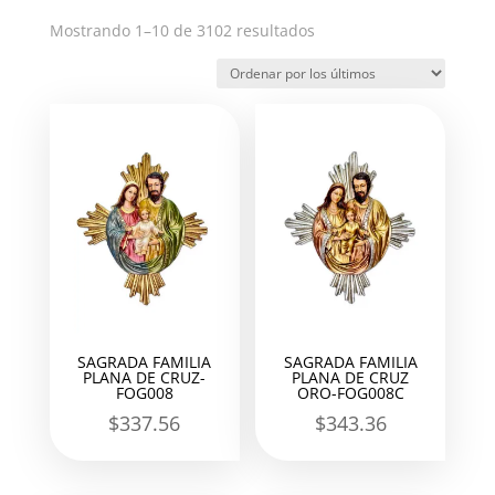
Ordenado
Mostrando 1–10 de 3102 resultados
por
los
últimos
SAGRADA FAMILIA
SAGRADA FAMILIA
PLANA DE CRUZ-
PLANA DE CRUZ
FOG008
ORO-FOG008C
$
337.56
$
343.36