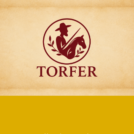
Articulos para
Regalo Torfer.