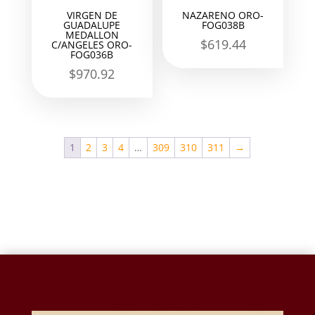
VIRGEN DE
NAZARENO ORO-
GUADALUPE
FOG038B
MEDALLON
$
619.44
C/ANGELES ORO-
FOG036B
$
970.92
1
2
3
4
…
309
310
311
→