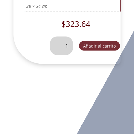
28 × 34 cm
$
323.64
MARCO
Añadir al carrito
ORO
28*33
VIRGEN
DESATANUDOS-
MALI001ÑÑÑ
cantidad