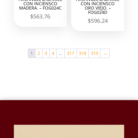
CON INCIENSCO
CON INCIENSCO
MADERA. – FOG024C
ORO VIEJO. –
FOG024D
$
563.76
$
596.24
1
2
3
4
…
317
318
319
→