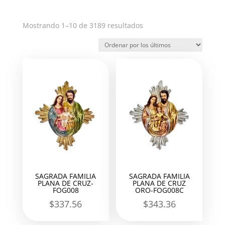
Ordenado
Mostrando 1–10 de 3189 resultados
por
los
últimos
SAGRADA FAMILIA
SAGRADA FAMILIA
PLANA DE CRUZ-
PLANA DE CRUZ
FOG008
ORO-FOG008C
$
337.56
$
343.36